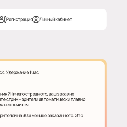
Регистрация
Личный кабинет
ck. Удержание 1 час
ния? Ничего страшного, ваш заказ не
ите стрим - зрители автоматически плавно
я не кончится
ителей на 30% меньше заказанного. Это