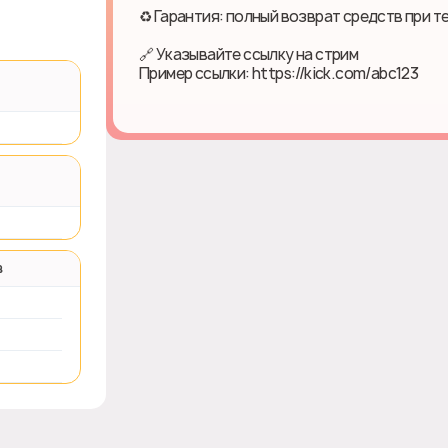
♻ Гарантия: полный возврат средств при т
🔗 Указывайте ссылку на стрим
Пример ссылки: https://kick.com/abc123
в