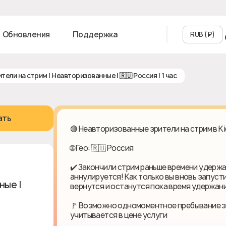
Обновления
Поддержка
RUB (₽‎)
рители на стрим | Неавторизованные | 🇷🇺 Россия | 1 час
ать
🔴 Неавторизованные зрители на стрим в Ki
🌐 Гео: 🇷🇺 Россия
✔️ Закончили стрим раньше времени удержа
аннулируется! Как только вы вновь запуст
е | 🇷🇺
вернутся и останутся пока время удержани
🚩 Возможно одномоментное пребывание зр
учитывается в цене услуги