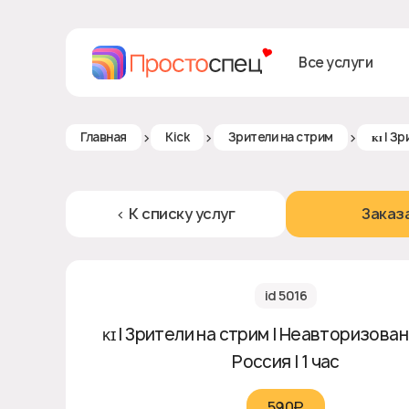
Все услуги
>
>
>
Главная
Kick
Зрители на стрим
ᴋɪ | З
< К списку услуг
Заказ
id 5016
ᴋɪ | Зрители на стрим | Неавторизованны
Россия | 1 час
590₽‎