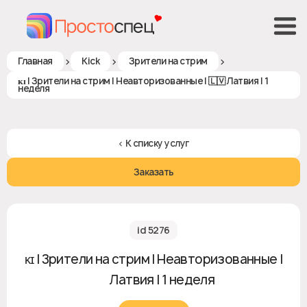
>
>
>
Главная
Kick
Зрители на стрим
ᴋɪ | Зрители на стрим | Неавторизованные | 🇱🇻 Латвия | 1
неделя
< К списку услуг
Заказать
id 5276
ᴋɪ | Зрители на стрим | Неавторизованные |
🇱🇻 Латвия | 1 неделя