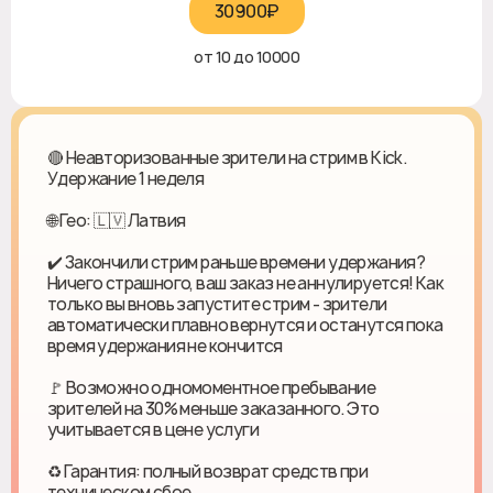
30900₽‎
от 10 до 10000
🔴 Неавторизованные зрители на стрим в Kick.
Удержание 1 неделя
🌐 Гео: 🇱🇻 Латвия
✔️ Закончили стрим раньше времени удержания?
Ничего страшного, ваш заказ не аннулируется! Как
только вы вновь запустите стрим - зрители
автоматически плавно вернутся и останутся пока
время удержания не кончится
🚩 Возможно одномоментное пребывание
зрителей на 30% меньше заказанного. Это
учитывается в цене услуги
♻ Гарантия: полный возврат средств при
техническом сбое