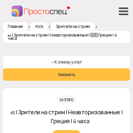
>
>
>
Главная
Kick
Зрители на стрим
ᴋɪ | Зрители на стрим | Неавторизованные | 🇬🇷 Греция | 4
часа
< К списку услуг
Заказать
id 5180
ᴋɪ | Зрители на стрим | Неавторизованные |
🇬🇷 Греция | 4 часа