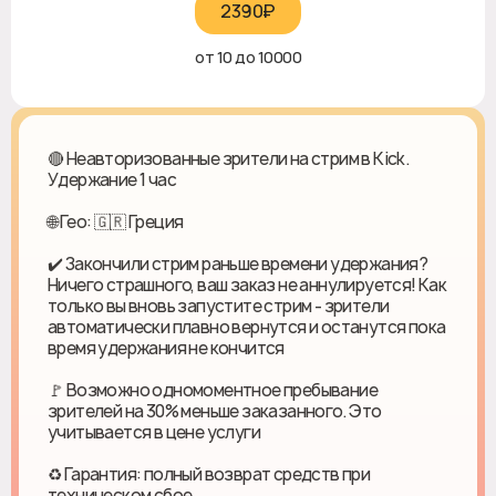
2390₽‎
от 10 до 10000
🔴 Неавторизованные зрители на стрим в Kick.
Удержание 1 час
🌐 Гео: 🇬🇷 Греция
✔️ Закончили стрим раньше времени удержания?
Ничего страшного, ваш заказ не аннулируется! Как
только вы вновь запустите стрим - зрители
автоматически плавно вернутся и останутся пока
время удержания не кончится
🚩 Возможно одномоментное пребывание
зрителей на 30% меньше заказанного. Это
учитывается в цене услуги
♻ Гарантия: полный возврат средств при
техническом сбое