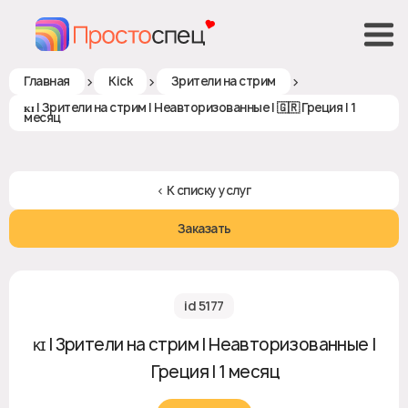
>
>
>
Главная
Kick
Зрители на стрим
ᴋɪ | Зрители на стрим | Неавторизованные | 🇬🇷 Греция | 1
месяц
< К списку услуг
Заказать
id 5177
ᴋɪ | Зрители на стрим | Неавторизованные |
🇬🇷 Греция | 1 месяц