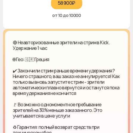
58900₽‎
от 10 до 10000
🔴 Неавторизованные зрители на стрим в Kick.
Удержание 1 час
🌐 Гео: 🇬🇷 Греция
✔️ Закончили стрим раньше времени удержания?
Ничего страшного, ваш заказ не аннулируется! Как
только вы вновь запустите стрим - зрители
автоматически плавно вернутся и останутся пока
время удержания не кончится
🚩 Возможно одномоментное пребывание
зрителей на 30% меньше заказанного. Это
учитывается в цене услуги
♻ Гарантия: полный возврат средств при
техническом сбое