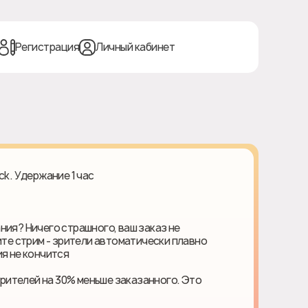
Регистрация
Личный кабинет
ck. Удержание 1 час
ния? Ничего страшного, ваш заказ не
ите стрим - зрители автоматически плавно
я не кончится
ителей на 30% меньше заказанного. Это