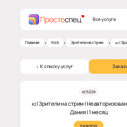
Все услуги
>
>
>
Главная
Kick
Зрители на стрим
ᴋɪ | З
< К списку услуг
Заказ
id 5226
ᴋɪ | Зрители на стрим | Неавторизованны
Дания | 1 месяц
58900₽‎