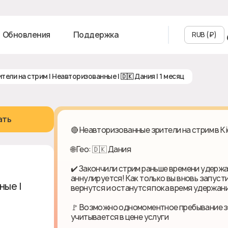
Обновления
Поддержка
RUB (₽‎)
рители на стрим | Неавторизованные | 🇩🇰 Дания | 1 месяц
ать
🔴 Неавторизованные зрители на стрим в Ki
🌐 Гео: 🇩🇰 Дания
✔️ Закончили стрим раньше времени удержа
аннулируется! Как только вы вновь запуст
е | 🇩🇰
вернутся и останутся пока время удержани
🚩 Возможно одномоментное пребывание зр
учитывается в цене услуги