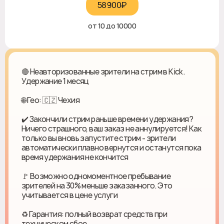
58900₽‎
от 10 до 10000
🔴 Неавторизованные зрители на стрим в Kick.
Удержание 1 месяц
🌐 Гео: 🇨🇿 Чехия
✔️ Закончили стрим раньше времени удержания?
Ничего страшного, ваш заказ не аннулируется! Как
только вы вновь запустите стрим - зрители
автоматически плавно вернутся и останутся пока
время удержания не кончится
🚩 Возможно одномоментное пребывание
зрителей на 30% меньше заказанного. Это
учитывается в цене услуги
♻ Гарантия: полный возврат средств при
техническом сбое