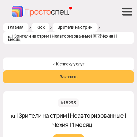
>
>
>
Главная
Kick
Зрители на стрим
ᴋɪ | Зрители на стрим | Неавторизованные | 🇨🇿 Чехия | 1
месяц
< К списку услуг
Заказать
id 5233
ᴋɪ | Зрители на стрим | Неавторизованные |
🇨🇿 Чехия | 1 месяц