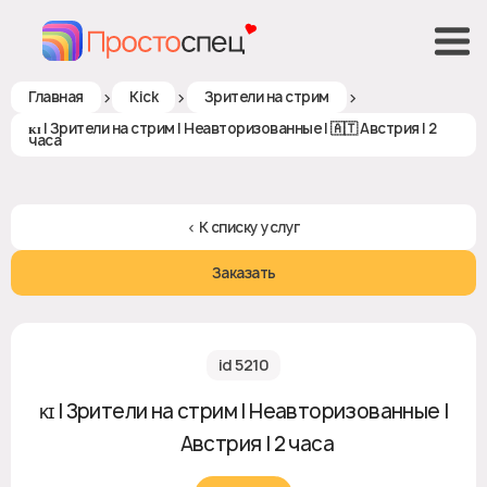
>
>
>
Главная
Kick
Зрители на стрим
ᴋɪ | Зрители на стрим | Неавторизованные | 🇦🇹 Австрия | 2
часа
< К списку услуг
Заказать
id 5210
ᴋɪ | Зрители на стрим | Неавторизованные |
🇦🇹 Австрия | 2 часа