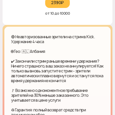
2390₽‎
от 10 до 10000
🔴 Неавторизованные зрители на стрим в Kick.
Удержание 4 часа
🌐 Гео: 🇦🇱 Албания
✔️ Закончили стрим раньше времени удержания?
Ничего страшного, ваш заказ не аннулируется! Как
только вы вновь запустите стрим - зрители
автоматически плавно вернутся и останутся пока
время удержания не кончится
🚩 Возможно одномоментное пребывание
зрителей на 30% меньше заказанного. Это
учитывается в цене услуги
♻ Гарантия: полный возврат средств при
техническом сбое