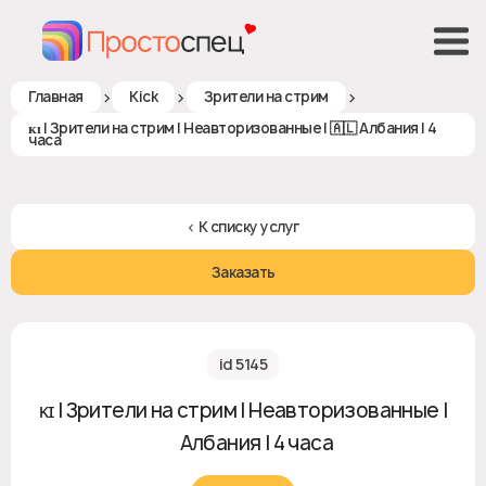
>
>
>
Главная
Kick
Зрители на стрим
ᴋɪ | Зрители на стрим | Неавторизованные | 🇦🇱 Албания | 4
часа
< К списку услуг
Заказать
id 5145
ᴋɪ | Зрители на стрим | Неавторизованные |
🇦🇱 Албания | 4 часа