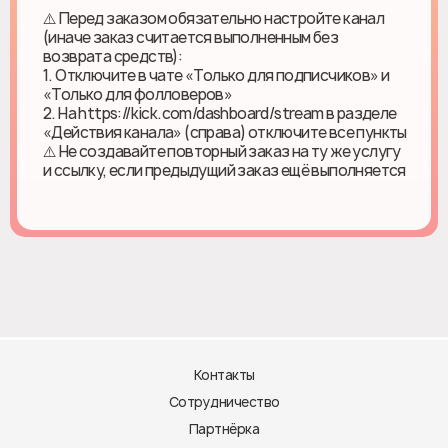
⚠️ Перед заказом обязательно настройте канал
(иначе заказ считается выполненным без
возврата средств):
1. Отключите в чате «Только для подписчиков» и
«Только для фолловеров»
2. На https://kick.com/dashboard/stream в разделе
«Действия канала» (справа) отключите все пункты
⚠️ Не создавайте повторный заказ на ту же услугу
и ссылку, если предыдущий заказ ещё выполняется
Контакты
Сотрудничество
Партнёрка