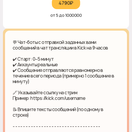
4790₽‎
от 5 до 1000000
💬 Чат-боты с отправкой заданных вами
сообщений в чат трансляции в Kick на 9 часов
✔️ Старт: 0–5 минут
✔️ Аккаунты реальные
✔️ Сообщения отправляются равномерно в
течение всего периода (примерно 1 сообщение в
минуту)
🔗 Указывайте ссылку на стрим
Пример: https://kick.com/username
📝 Впишите тексты сообщений (по одному в
строке)
- - - - - - - - - - - - - - - - - - - - - - - - - - - - - - - - - -