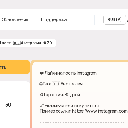
Обновления
Поддержка
RUB (₽‎)
 1 пост | 🇦🇺 Австралия | ♻ 30
ать
❤️ Лайки на пост в Instagram
🌐 Гео: 🇦🇺 Австралия
♻ Гарантия: 30 дней
 ♻ 30
🔗 Указывайте ссылку на пост
Пример ссылки: https://www.instagram.com
- - - - - - - - - - - - - - - - - - - - - - - - - - - - - - - - - -