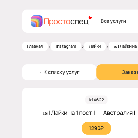
Все услуги
>
>
>
Главная
Instagram
Лайки
ɪɢ | Лайки на
< К списку услуг
Заказ
id 4622
ɪɢ | Лайки на 1 пост | 🇦🇺 Австралия |
1290₽‎