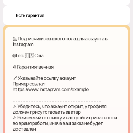
♻️ Есть гарантия
🙋 Подписчики женского пола для аккаунта в
Instagram
🌐 Гео: 🇺🇸 Сша
♻ Гарантия: вечная
🔗 Указывайте ссылку аккаунт
Пример ссылки:
https://www.instagram.com/example
- - - - - - - - - - - - - - - - - - - - - - - - - - - - - - - - - -
⚠️ Убедитесь, что аккаунт открыт, у профиля
должен присутствовать аватар
⚠️ Не изменяйте ссылку и настройки приватности
во время работы, иначе ваш заказ не будет
доставлен