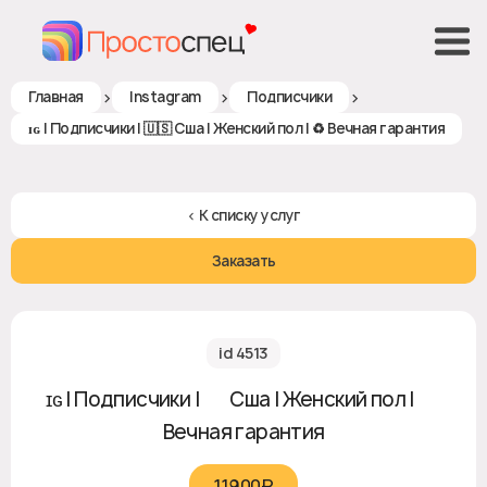
>
>
>
Главная
Instagram
Подписчики
ɪɢ | Подписчики | 🇺🇸 Сша | Женский пол | ♻ Вечная гарантия
< К списку услуг
Заказать
id 4513
ɪɢ | Подписчики | 🇺🇸 Сша | Женский пол | ♻
Вечная гарантия
11900₽‎