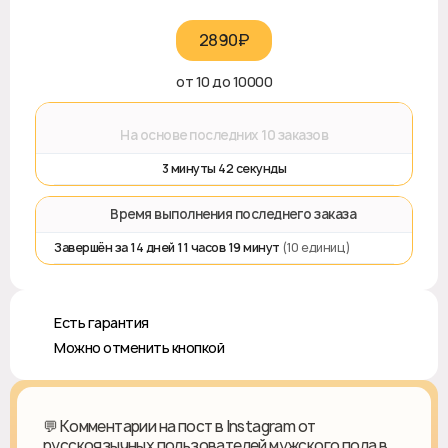
2890₽‎
от 10 до 10000
⌛
На основе последних 10 заказов
3 минуты 42 секунды
⏱️ Время выполнения последнего заказа
Завершён за 14 дней 11 часов 19 минут
(10 единиц)
♻️ Есть гарантия
❎ Можно отменить кнопкой
💬 Комментарии на пост в Instagram от
русскоязычных пользователей мужского пола в