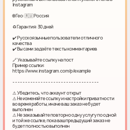
Instagram
🌐 Гео: 🇷🇺 Россия
♻ Гарантия: 30 дней
✔️ Русскоязычные пользователи отличного
качества
✔️ Вы сами задаёте тексты комментариев
🔗 Указывайте ссылку на пост
Пример ссылки:
https://www.instagram.com/p/example
- - - - - - - - - - - - - - - - - - - - - - - - - - - - - - - - - -
⚠️ Убедитесь, что аккаунт открыт
⚠️ Не изменяйте ссылку и настройки приватности
во время работы, иначе ваш заказ не будет
выполнен
⚠️ Не заказывайте повторно одну услугу по одной
и той же ссылке, пока ваш предыдущий заказ не
будет полностью выполнен