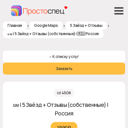
>
>
>
Главная
Google Maps
5 Звёзд + Отзывы
ɢᴍ | 5 Звёзд + Отзывы (собственные) | 🇷🇺 Россия
< К списку услуг
Заказать
id 4506
ɢᴍ | 5 Звёзд + Отзывы (собственные) | 🇷🇺
Россия
1990₽‎