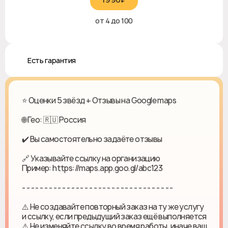
от 4 до 100
♻️ Есть гарантия
⭐ Оценки 5 звёзд + Отзывы на Google maps
🌐 Гео: 🇷🇺 Россия
✔️ Вы самостоятельно задаёте отзывы
🔗 Указывайте ссылку на организацию
Пример: https://maps.app.goo.gl/abc123
- - - - - - - - - - - - - - - - - - - - - - - - - - - - - - - - - -
⚠️ Не создавайте повторный заказ на ту же услугу
и ссылку, если предыдущий заказ ещё выполняется
⚠️ Не изменяйте ссылку во время работы, иначе ваш