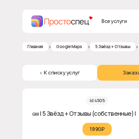
Все услуги
>
>
>
Главная
Google Maps
5 Звёзд + Отзывы
< К списку услуг
Заказ
id 4505
ɢᴍ | 5 Звёзд + Отзывы (собственные) | 
1990₽‎