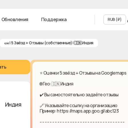
Обновления
Поддержка
RUB (₽‎)
ɢᴍ | 5 Звёзд + Отзывы (собственные) | 🇮🇳 Индия
ать
⭐ Оценки 5 звёзд + Отзывы на Google maps
🌐 Гео: 🇮🇳 Индия
✔️ Вы самостоятельно задаёте отзывы
🇳 Индия
🔗 Указывайте ссылку на организацию
Пример: https://maps.app.goo.gl/abc123
- - - - - - - - - - - - - - - - - - - - - - - - - - - - - - - - - -