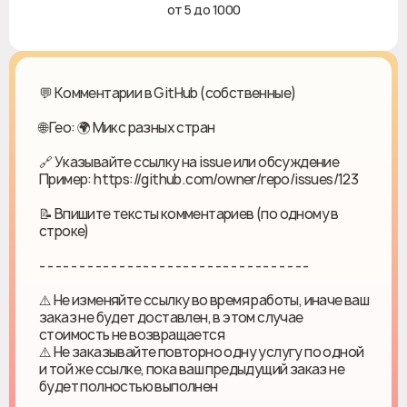
от 5 до 1000
💬 Комментарии в GitHub (собственные)
🌐 Гео: 🌍 Микс разных стран
🔗 Указывайте ссылку на issue или обсуждение
Пример: https://github.com/owner/repo/issues/123
📝 Впишите тексты комментариев (по одному в
строке)
- - - - - - - - - - - - - - - - - - - - - - - - - - - - - - - - - -
⚠️ Не изменяйте ссылку во время работы, иначе ваш
заказ не будет доставлен, в этом случае
стоимость не возвращается
⚠️ Не заказывайте повторно одну услугу по одной
и той же ссылке, пока ваш предыдущий заказ не
будет полностью выполнен