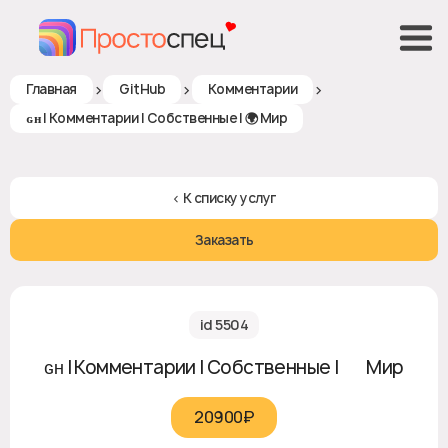
>
>
>
Главная
GitHub
Комментарии
ɢʜ | Комментарии | Собственные | 🌍 Мир
< К списку услуг
Заказать
id 5504
ɢʜ | Комментарии | Собственные | 🌍 Мир
20900₽‎