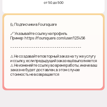
от 50 до 500
🙋 Подписчики в Foursquare
🔗 Указывайте ссылку на профиль
Пример: https://foursquare.com/user/123456
- - - - - - - - - - - - - - - - - - - - - - - - - - - - - - - - - -
⚠️ Не создавайте повторный заказ на ту же услугу
и ссылку, если предыдущий заказ ещё выполняется
⚠️ Не изменяйте ссылку во время работы, иначе ваш
заказ не будет доставлен, в этом случае
стоимость не возвращается