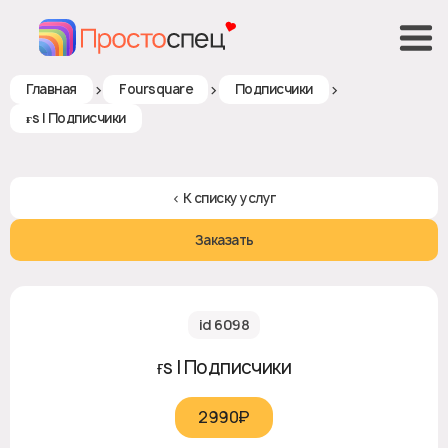
>
>
>
Главная
Foursquare
Подписчики
ғs | Подписчики
< К списку услуг
Заказать
id 6098
ғs | Подписчики
2990₽‎