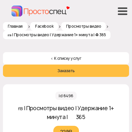
>
>
>
Главная
Facebook
Просмотры видео
ғʙ | Просмотры видео | Удержание 1+ минута | ♻ 365
< К списку услуг
Заказать
id 6496
ғʙ | Просмотры видео | Удержание 1+
минута | ♻ 365
229₽‎