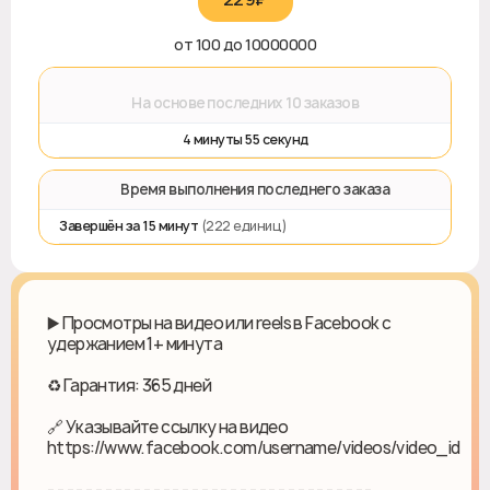
от 100 до 10000000
⌛
На основе последних 10 заказов
4 минуты 55 секунд
⏱️ Время выполнения последнего заказа
Завершён за 15 минут
(222 единиц)
▶️ Просмотры на видео или reels в Facebook с
удержанием 1+ минута
♻ Гарантия: 365 дней
🔗 Указывайте ссылку на видео
https://www.facebook.com/username/videos/video_id
- - - - - - - - - - - - - - - - - - - - - - - - - - - - - - - - - -