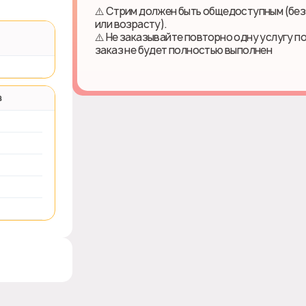
⚠️ Стрим должен быть общедоступным (без
или возрасту).
⚠️ Не заказывайте повторно одну услугу п
заказ не будет полностью выполнен
в