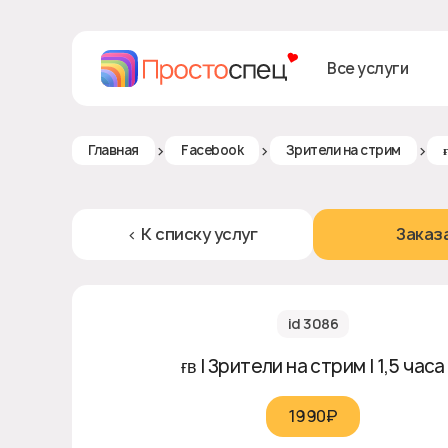
Все услуги
>
>
>
Главная
Facebook
Зрители на стрим
< К списку услуг
Заказ
id 3086
ғʙ | Зрители на стрим | 1,5 часа
1990₽‎