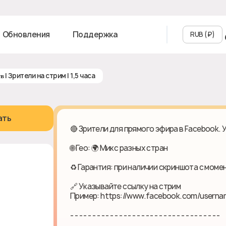
Обновления
Поддержка
RUB (₽‎)
ғʙ | Зрители на стрим | 1,5 часа
ать
🔴 Зрители для прямого эфира в Facebook. 
🌐 Гео: 🌍 Микс разных стран
♻ Гарантия: при наличии скриншота с моме
🔗 Указывайте ссылку на стрим
Пример: https://www.facebook.com/userna
- - - - - - - - - - - - - - - - - - - - - - - - - - - - - - - - - -