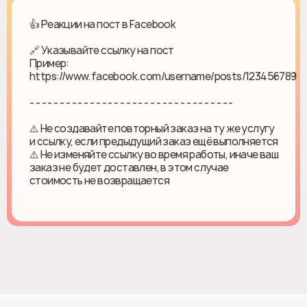
👍 Реакции на пост в Facebook
🔗 Указывайте ссылку на пост
Пример:
https://www.facebook.com/username/posts/123456789
- - - - - - - - - - - - - - - - - - - - - - - - - - - - - - - - - -
⚠️ Не создавайте повторный заказ на ту же услугу
и ссылку, если предыдущий заказ ещё выполняется
⚠️ Не изменяйте ссылку во время работы, иначе ваш
заказ не будет доставлен, в этом случае
стоимость не возвращается