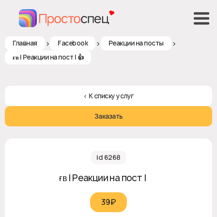
>
>
>
Главная
Facebook
Реакции на посты
ғʙ | Реакции на пост | 👍
< К списку услуг
Заказать
id 6268
ғʙ | Реакции на пост | 👍
39₽‎