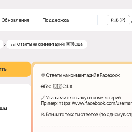
Обновления
Поддержка
RUB (₽‎)
>
ғʙ | Ответы на комментарий | 🇺🇸 Cша
ать
💬 Ответы на комментарий в Facebook
🌐 Гео: 🇺🇸 США
🔗 Указывайте ссылку на комментарий
Пример: https://www.facebook.com/usern
Cша
📝 Впишите тексты ответов (по одному в ст
- - - - - - - - - - - - - - - - - - - - - - - - - - - - - - - - - -