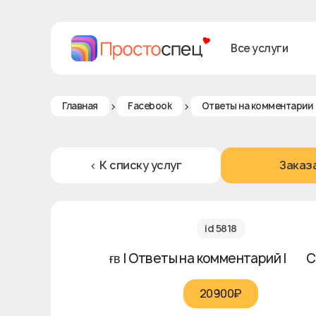
Все услуги
>
>
Главная
Facebook
Ответы на комментарии
< К списку услуг
Заказ
id 5818
ғʙ | Ответы на комментарий | 🇺🇸 
20900₽‎