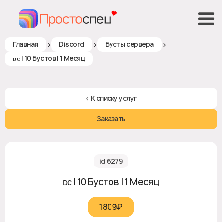
>
>
>
Главная
Discord
Бусты сервера
ᴅᴄ | 10 Бустов | 1 Месяц
< К списку услуг
Заказать
id 6279
ᴅᴄ | 10 Бустов | 1 Месяц
1809₽‎