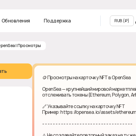
Обновления
Поддержка
RUB (₽‎)
 OpenSea | Просмотры
ать
🪙 Просмотры на карточку NFT в OpenSea
OpenSea — крупнейший мировой маркетплейс
отслеживать токены (Ethereum, Polygon, Arb
🔗 Указывайте ссылку на карточку NFT
Пример: https://opensea.io/assets/ethere
- - - - - - - - - - - - - - - - - - - - - - - - - - - - - - - - - -
⚠️ Не создавайте повторный заказ на ту же