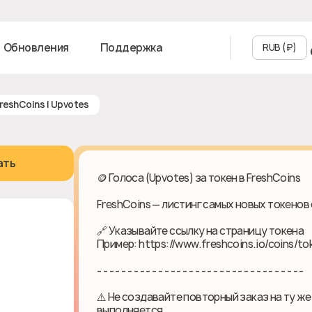
Обновления
Поддержка
RUB (₽‎)
 FreshCoins | Upvotes
ать
🪙 Голоса (Upvotes) за токен в FreshCoins
FreshCoins — листинг самых новых токенов 
🔗 Указывайте ссылку на страницу токена
Пример: https://www.freshcoins.io/coins/t
- - - - - - - - - - - - - - - - - - - - - - - - - - - - - - - - - -
⚠️ Не создавайте повторный заказ на ту же
выполняется