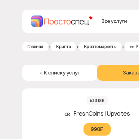
Все услуги
>
>
>
Главная
Крипта
Криптомаркеты
ᴄʀ |
< К списку услуг
Заказ
id 3186
ᴄʀ | FreshCoins | Upvotes
990₽‎