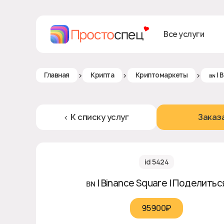
Все услуги
>
>
>
Главная
Крипта
Криптомаркеты
ʙɴ |
< К списку услуг
Заказ
id 5424
ʙɴ | Binance Square | Поделитьс
95900₽‎