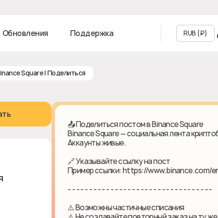
Обновления
Поддержка
RUB (₽‎)
 Binance Square | Поделиться
ать
📤 Поделиться постом в Binance Square
Binance Square — социальная лента крипто
Аккаунты живые.
🔗 Указывайте ссылку на пост
Пример ссылки: https://www.binance.com/en
я
- - - - - - - - - - - - - - - - - - - - - - - - - - - - - - - - - -
⚠️ Возможны частичные списания
⚠️ Не создавайте повторный заказ на ту же