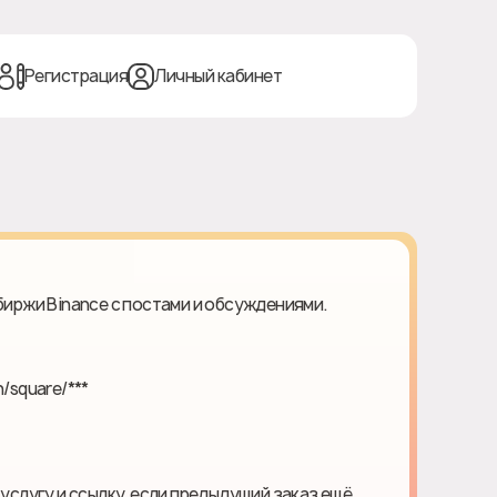
Регистрация
Личный кабинет
биржи Binance с постами и обсуждениями.
/square/***
 услугу и ссылку, если предыдущий заказ ещё