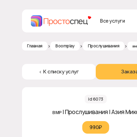
Все услуги
>
>
>
Главная
Boomplay
Прослушивания
ʙᴍ
< К списку услуг
Заказ
id 6073
ʙᴍᴘ | Прослушивания | Азия Мик
990₽‎