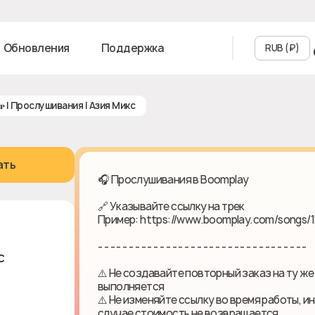
Обновления
Поддержка
RUB (₽‎)
ᴘ | Прослушивания | Азия Микс
ать
🎧 Прослушивания в Boomplay
🔗 Указывайте ссылку на трек
Пример: https://www.boomplay.com/songs/
- - - - - - - - - - - - - - - - - - - - - - - - - - - - - - - - - -
с
⚠️ Не создавайте повторный заказ на ту же
выполняется
⚠️ Не изменяйте ссылку во время работы, и
случае стоимость не возвращается