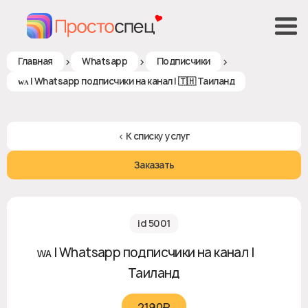
>
>
>
Главная
Whatsapp
Подписчики
ᴡᴀ | Whatsapp подписчики на канал | 🇹🇭 Таиланд
< К списку услуг
Заказать
id 5001
ᴡᴀ | Whatsapp подписчики на канал | 🇹🇭
Таиланд
2190₽‎