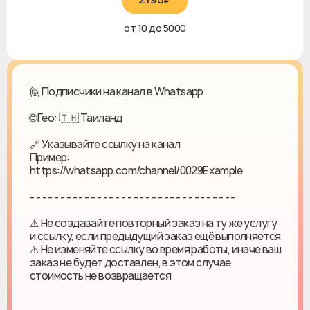
от 10 до 5000
🙋 Подписчики на канал в Whatsapp
🌐 Гео: 🇹🇭 Таиланд
🔗 Указывайте ссылку на канал
Пример:
https://whatsapp.com/channel/0029Example
- - - - - - - - - - - - - - - - - - - - - - - - - - - - - - - - - -
⚠️ Не создавайте повторный заказ на ту же услугу
и ссылку, если предыдущий заказ ещё выполняется
⚠️ Не изменяйте ссылку во время работы, иначе ваш
заказ не будет доставлен, в этом случае
стоимость не возвращается