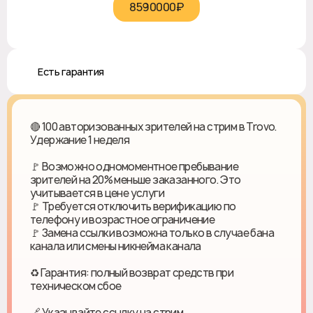
8590000₽‎
♻️ Есть гарантия
🔴 100 авторизованных зрителей на стрим в Trovo.
Удержание 1 неделя
🚩 Возможно одномоментное пребывание
зрителей на 20% меньше заказанного. Это
учитывается в цене услуги
🚩 Требуется отключить верификацию по
телефону и возрастное ограничение
🚩 Замена ссылки возможна только в случае бана
канала или смены никнейма канала
♻ Гарантия: полный возврат средств при
техническом сбое
🔗 Указывайте ссылку на стрим