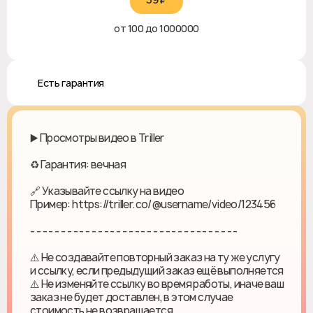
от 100 до 1000000
♻️ Есть гарантия
▶️ Просмотры видео в Triller
♻ Гарантия: вечная
🔗 Указывайте ссылку на видео
Пример: https://triller.co/@username/video/123456
- - - - - - - - - - - - - - - - - - - - - - - - - - - - - - - - - -
⚠️ Не создавайте повторный заказ на ту же услугу
и ссылку, если предыдущий заказ ещё выполняется
⚠️ Не изменяйте ссылку во время работы, иначе ваш
заказ не будет доставлен, в этом случае
стоимость не возвращается