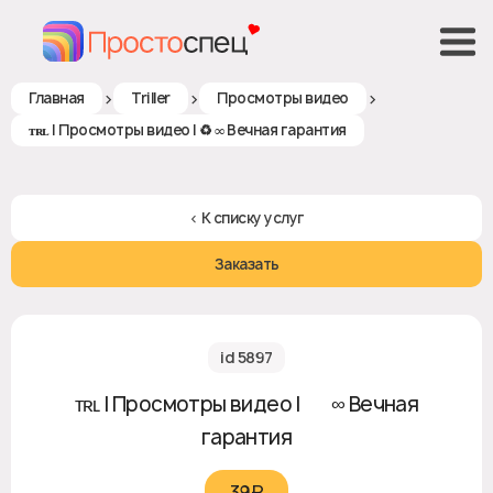
>
>
>
Главная
Triller
Просмотры видео
ᴛʀʟ | Просмотры видео | ♻ ∞ Вечная гарантия
< К списку услуг
Заказать
id 5897
ᴛʀʟ | Просмотры видео | ♻ ∞ Вечная
гарантия
39₽‎