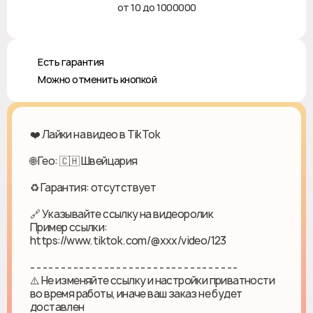
от 10 до 1000000
♻️ Есть гарантия
❎ Можно отменить кнопкой
❤️ Лайки на видео в TikTok
🌐 Гео: 🇨🇭 Швейцария
♻ Гарантия: отсутствует
🔗 Указывайте ссылку на видеоролик
Пример ссылки:
https://www.tiktok.com/@xxx/video/123
- - - - - - - - - - - - - - - - - - - - - - - - - - - - - - - - - -
⚠️ Не изменяйте ссылку и настройки приватности
во время работы, иначе ваш заказ не будет
доставлен