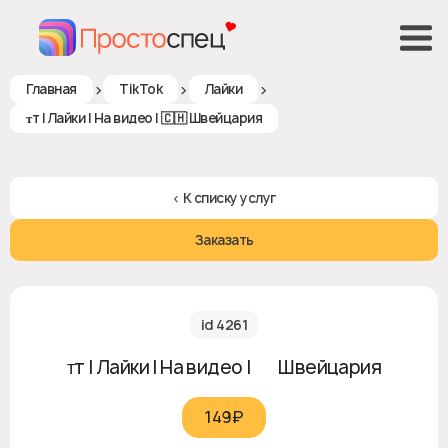
>
>
>
Главная
TikTok
Лайки
ᴛт | Лайки | На видео | 🇨🇭 Швейцария
< К списку услуг
Заказать
id 4261
ᴛт | Лайки | На видео | 🇨🇭 Швейцария
149₽‎