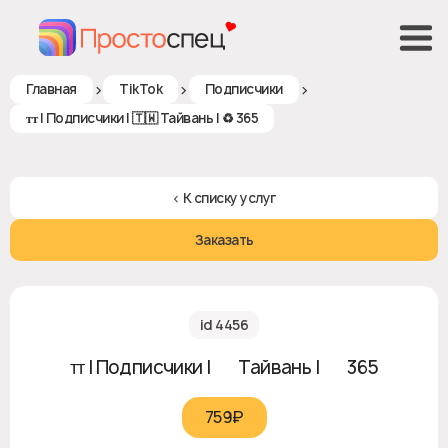
>
>
>
Главная
TikTok
Подписчики
ᴛᴛ | Подписчики | 🇹🇼 Тайвань | ♻ 365
< К списку услуг
Заказать
id 4456
ᴛᴛ | Подписчики | 🇹🇼 Тайвань | ♻ 365
759₽‎