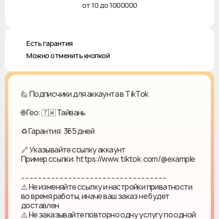
от 10 до 1000000
♻️ Есть гарантия
❎ Можно отменить кнопкой
🙋 Подписчики для аккаунта в TikTok
🌐 Гео: 🇹🇼 Тайвань
♻ Гарантия: 365 дней
🔗 Указывайте ссылку аккаунт
Пример ссылки: https://www.tiktok.com/@example
- - - - - - - - - - - - - - - - - - - - - - - - - - - - - - - - - -
⚠️ Не изменяйте ссылку и настройки приватности
во время работы, иначе ваш заказ не будет
доставлен
⚠️ Не заказывайте повторно одну услугу по одной