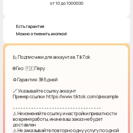
от 10 до 1000000
♻️ Есть гарантия
❎ Можно отменить кнопкой
🙋 Подписчики для аккаунта в TikTok
🌐 Гео: 🇵🇪 Перу
♻ Гарантия: 365 дней
🔗 Указывайте ссылку аккаунт
Пример ссылки: https://www.tiktok.com/@example
- - - - - - - - - - - - - - - - - - - - - - - - - - - - - - - - - -
⚠️ Не изменяйте ссылку и настройки приватности
во время работы, иначе ваш заказ не будет
доставлен
⚠️ Не заказывайте повторно одну услугу по одной