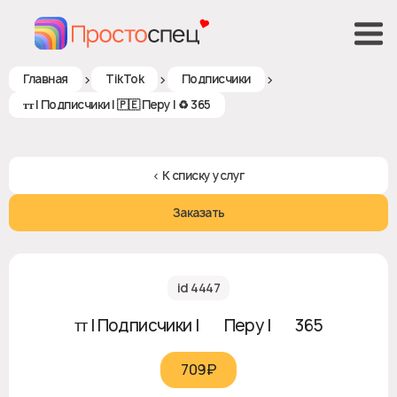
>
>
>
Главная
TikTok
Подписчики
ᴛᴛ | Подписчики | 🇵🇪 Перу | ♻ 365
< К списку услуг
Заказать
id 4447
ᴛᴛ | Подписчики | 🇵🇪 Перу | ♻ 365
709₽‎