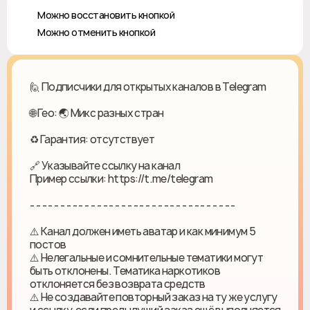
✅ Можно восстановить кнопкой
❎ Можно отменить кнопкой
🙋 Подписчики для открытых каналов в Telegram
🌐 Гео: 🌏 Микс разных стран
♻ Гарантия: отсутствует
🔗 Указывайте ссылку на канал
Пример ссылки: https://t.me/telegram
- - - - - - - - - - - - - - - - - - - - - - - - - - - - - - - - - -
⚠️ Канал должен иметь аватар и как минимум 5
постов
⚠️ Нелегальные и сомнительные тематики могут
быть отклонены. Тематика наркотиков
отклоняется без возврата средств
⚠️ Не создавайте повторный заказ на ту же услугу