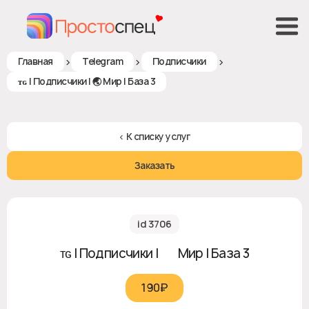
>
>
>
Главная
Telegram
Подписчики
ᴛɢ | Подписчики | 🌏 Мир | База 3
< К списку услуг
Заказать
id 3706
ᴛɢ | Подписчики | 🌏 Мир | База 3
190₽‎