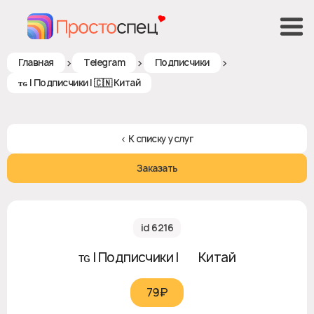
>
>
>
Главная
Telegram
Подписчики
ᴛɢ | Подписчики | 🇨🇳 Китай
< К списку услуг
Заказать
id 6216
ᴛɢ | Подписчики | 🇨🇳 Китай
79₽‎