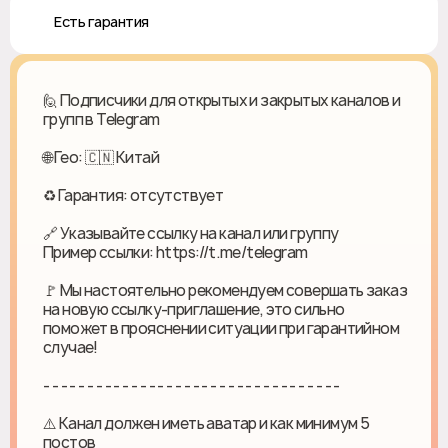
♻️ Есть гарантия
🙋 Подписчики для открытых и закрытых каналов и
групп в Telegram
🌐 Гео: 🇨🇳 Китай
♻ Гарантия: отсутствует
🔗 Указывайте ссылку на канал или группу
Пример ссылки: https://t.me/telegram
🚩 Мы настоятельно рекомендуем совершать заказ
на новую ссылку-приглашение, это сильно
поможет в прояснении ситуации при гарантийном
случае!
- - - - - - - - - - - - - - - - - - - - - - - - - - - - - - - - - -
⚠️ Канал должен иметь аватар и как минимум 5
постов