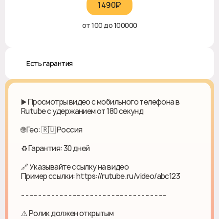
1490₽‎
от 100 до 100000
♻️ Есть гарантия
▶️ Просмотры видео с мобильного телефона в
Rutube с удержанием от 180 секунд
🌐 Гео: 🇷🇺 Россия
♻ Гарантия: 30 дней
🔗 Указывайте ссылку на видео
Пример ссылки: https://rutube.ru/video/abc123
- - - - - - - - - - - - - - - - - - - - - - - - - - - - - - - - - -
⚠️ Ролик должен открытым