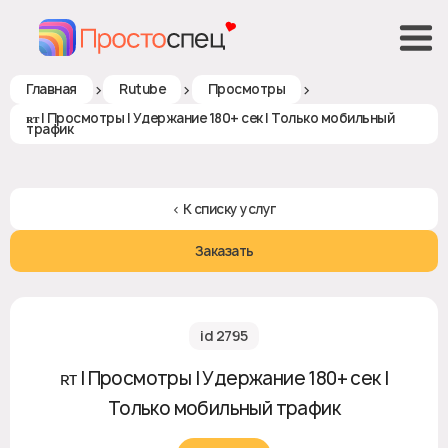
>
>
>
Главная
Rutube
Просмотры
ʀᴛ | Просмотры | Удержание 180+ сек | Только мобильный
трафик
< К списку услуг
Заказать
id 2795
ʀᴛ | Просмотры | Удержание 180+ сек |
Только мобильный трафик