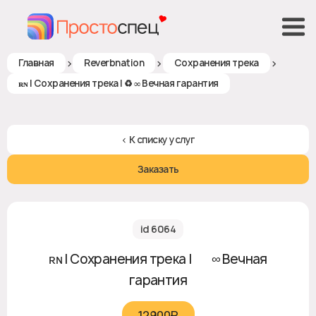
>
>
>
Главная
Reverbnation
Сохранения трека
ʀɴ | Сохранения трека | ♻ ∞ Вечная гарантия
< К списку услуг
Заказать
id 6064
ʀɴ | Сохранения трека | ♻ ∞ Вечная
гарантия
12900₽‎