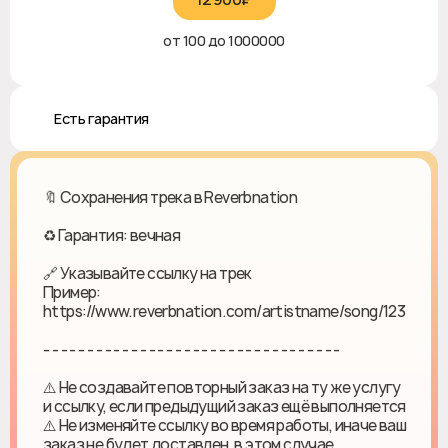
от 100 до 1000000
♻️ Есть гарантия
🔖 Сохранения трека в Reverbnation
♻ Гарантия: вечная
🔗 Указывайте ссылку на трек
Пример:
https://www.reverbnation.com/artistname/song/123
- - - - - - - - - - - - - - - - - - - - - - - - - - - - - - - - - -
⚠️ Не создавайте повторный заказ на ту же услугу
и ссылку, если предыдущий заказ ещё выполняется
⚠️ Не изменяйте ссылку во время работы, иначе ваш
заказ не будет доставлен, в этом случае