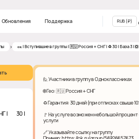
Обновления
Поддержка
RUB (₽‎)
>
пы
ᴏᴋ | Вступившие в группы | 🇷🇺 Россия + СНГ | ♻ 30 | База 3 | ❎
ать
🙋 Участники в группу в Одноклассниках
🌐 Гео: 🇷🇺 Россия + СНГ
♻ Гарантия: 30 дней (при отписках свыше 1
Г | ♻ 30 |
🚩 На услуге возможен небольшой процент 
услуги
🔗 Указывайте ссылку на группу
Пример: https://ok.ru/group/56926657673