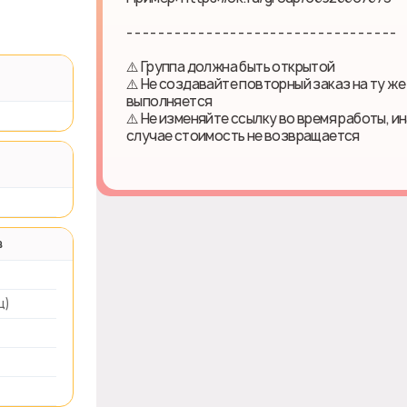
- - - - - - - - - - - - - - - - - - - - - - - - - - - - - - - - - -
⚠️ Группа должна быть открытой
⚠️ Не создавайте повторный заказ на ту же
выполняется
⚠️ Не изменяйте ссылку во время работы, и
случае стоимость не возвращается
в
ц)