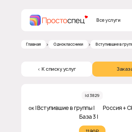
Все услуги
>
>
Главная
Одноклассники
Вступившие в груп
< К списку услуг
Заказ
id 3829
ᴏᴋ | Вступившие в группы | 🇷🇺 Россия + СН
База 3 | ❎
1190₽‎