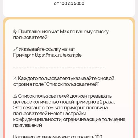
от 100 до 5000
🙋 Приглашения в чат Max по вашему списку
пользователей
🔗 Указывайте ссылку на чат
Пример: https://max.ru/example
- - - - - - - - - - - - - - - - - - - - - - - - - - - - - - - - - -
⚠️ Каждого пользователя указывайте с новой
строки в поле "Список пользователей"
⚠️ Список пользователей должен превышать
целевое количество людей примерно в 2 раза.
Это связано с тем, что примерно половина
пользователей имеют настройки
конфиденциальности, ограничивающие получение
приглашений
Например, если вам нужно отправить 100