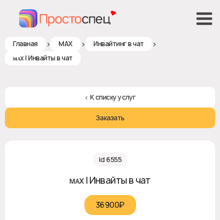
>
>
>
Главная
MAX
Инвайтинг в чат
ᴍᴀx | Инвайты в чат
< К списку услуг
Заказать
id 6555
ᴍᴀx | Инвайты в чат
36900₽‎