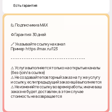
♻️ Есть гарантия
🙋 Подписчики в MAX
♻ Гарантия: 30 дней
🔗 Указывайте ссылку на канал
Пример: https://max.ru/123
- - - - - - - - - - - - - - - - - - - - - - - - - - - - - - - - - -
⚠️ Услуга выполняется только на открытые каналы
(без /join/ в ссылке)
⚠️ Не создавайте повторный заказ на ту же услугу
и ссылку, если предыдущий заказ ещё выполняется
⚠️ Не изменяйте ссылку во время работы, иначе ваш
заказ не будет доставлен, в этом случае
стоимость не возвращается