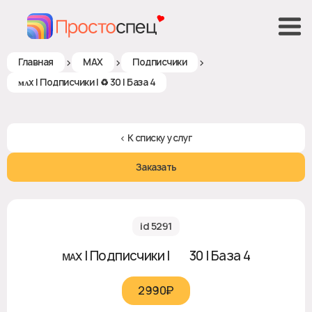
>
>
>
Главная
MAX
Подписчики
ᴍᴀx | Подписчики | ♻ 30 | База 4
< К списку услуг
Заказать
id 5291
ᴍᴀx | Подписчики | ♻ 30 | База 4
2990₽‎